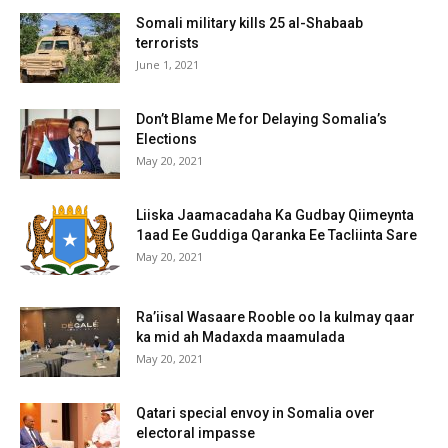
Somali military kills 25 al-Shabaab
terrorists
June 1, 2021
Don’t Blame Me for Delaying Somalia’s
Elections
May 20, 2021
Liiska Jaamacadaha Ka Gudbay Qiimeynta
1aad Ee Guddiga Qaranka Ee Tacliinta Sare
May 20, 2021
Ra’iisal Wasaare Rooble oo la kulmay qaar
ka mid ah Madaxda maamulada
May 20, 2021
Qatari special envoy in Somalia over
electoral impasse