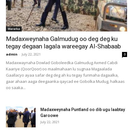
Wararka
Madaxweynaha Galmudug oo deg deg ku
tegay degaan lagala wareegay Al-Shabaab
admin
-
July 22, 2021
0
Madaxwaynaha Dowlad Goboleedka Galmudug Axmed Cabdi
Kaariye (QoorQoor) oo maalmahaan lu sugnaa Magaalada
Gaallacyo ayaa safar deg deg ah ku tegay furimaha dagaalka,
gaar ahaan aaga deegaanka qaycad ee Gobolka Mudug, halkaas
oo saaka...
Madaxweynaha Puntland oo dib ugu laabtay
Garoowe
July 22, 2021