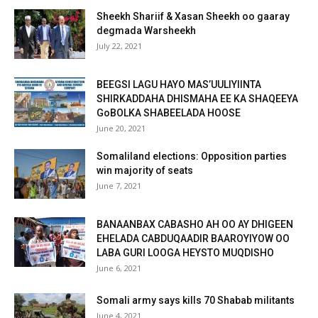
Sheekh Shariif & Xasan Sheekh oo gaaray
degmada Warsheekh
July 22, 2021
BEEGSI LAGU HAYO MAS’UULIYIINTA
SHIRKADDAHA DHISMAHA EE KA SHAQEEYA
GoBOLKA SHABEELADA HOOSE
June 20, 2021
Somaliland elections: Opposition parties
win majority of seats
June 7, 2021
BANAANBAX CABASHO AH OO AY DHIGEEN
EHELADA CABDUQAADIR BAAROYIYOW OO
LABA GURI LOOGA HEYSTO MUQDISHO
June 6, 2021
Somali army says kills 70 Shabab militants
June 4, 2021