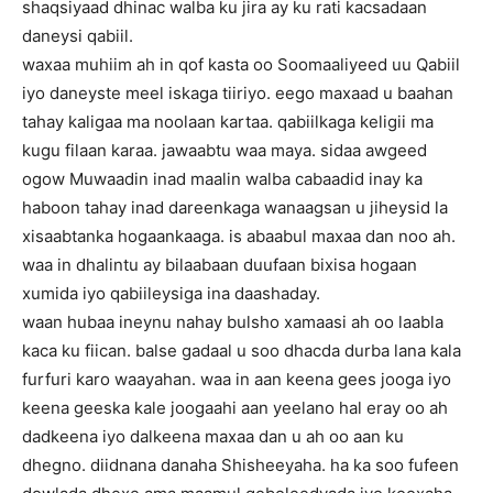
shaqsiyaad dhinac walba ku jira ay ku rati kacsadaan
daneysi qabiil.
waxaa muhiim ah in qof kasta oo Soomaaliyeed uu Qabiil
iyo daneyste meel iskaga tiiriyo. eego maxaad u baahan
tahay kaligaa ma noolaan kartaa. qabiilkaga keligii ma
kugu filaan karaa. jawaabtu waa maya. sidaa awgeed
ogow Muwaadin inad maalin walba cabaadid inay ka
haboon tahay inad dareenkaga wanaagsan u jiheysid la
xisaabtanka hogaankaaga. is abaabul maxaa dan noo ah.
waa in dhalintu ay bilaabaan duufaan bixisa hogaan
xumida iyo qabiileysiga ina daashaday.
waan hubaa ineynu nahay bulsho xamaasi ah oo laabla
kaca ku fiican. balse gadaal u soo dhacda durba lana kala
furfuri karo waayahan. waa in aan keena gees jooga iyo
keena geeska kale joogaahi aan yeelano hal eray oo ah
dadkeena iyo dalkeena maxaa dan u ah oo aan ku
dhegno. diidnana danaha Shisheeyaha. ha ka soo fufeen