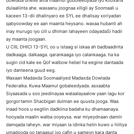
dowlada dhexe ama maamul goboleedyada iyo kooxaha
dulaaliinta ahe. waxaanu joognaa xiligii ay Soomaali u
kaceen 13-dii dhalinyaro ee SYL ee dhalisay xoriyadan
qabyoowday ee aan maanta heysano. waxaa hubanti ah
inay murugo iyo ciil u dhiman lahayeen odayadaSi hadii
ay maanta joogaan.
U CIIL DHICI 13-SYL oo u istaag si iskaa ah badbaadinta
dadkaaga. dalkaaga. qarankaaga iyo calankaaga. ha ka
sugin cid kale ee Qof walbow hebel ha eegine dantaada
iyo danteena guud eeg.
Waxaan Madaxda Soomaaliyed Madaxda Dowlada
Federalka. Kuwa Maamul gobaleedyada. asxaabta
Siyaasada u soo jeedinayaa walaalayaalow yaan lagu kor
gorgortamin Shacbigan dulman ee quusta jooga. Waa
inaad hoos u eegtiin dadkiina badaha ku dhamaanaya.
hooyada maalin walba ooyeysa. war miyeydnaan damiir
damqada laheyn. war miyaan la idinka helin kuwo u hiiliya
umadooda oo tanaasul iyo cafin u sameyn kara danta