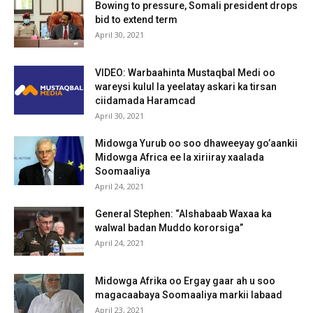
Bowing to pressure, Somali president drops
bid to extend term
April 30, 2021
VIDEO: Warbaahinta Mustaqbal Medi oo
wareysi kulul la yeelatay askari ka tirsan
ciidamada Haramcad
April 30, 2021
Midowga Yurub oo soo dhaweeyay go’aankii
Midowga Africa ee la xiriiray xaalada
Soomaaliya
April 24, 2021
General Stephen: “Alshabaab Waxaa ka
walwal badan Muddo kororsiga”
April 24, 2021
Midowga Afrika oo Ergay gaar ah u soo
magacaabaya Soomaaliya markii labaad
April 23, 2021