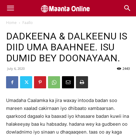
Home
Faallo
DADKEENA & DALKEENU IS
DIID UMA BAAHNEE. ISU
DUMID BEY DOONAYAAN.
July 6, 2020
2443
Umadaha Caalamka ka jira waxay intooda badan soo
mareen xaalad cakirnaan iyo dhibaato xambaarsan.
qaarkood dagaalo ka baaxad iyo khasaare badan kuwii ina
halakeeyay baa ku habsaday. hadana wey ka gudbeen oo
dowladnimo iyo sinaan u dhaqaaqeen. taas oo ay kaga