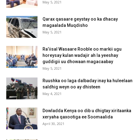
May 5, 2021
Qarax qasaare geystay oo ka dhacay
magaalada Muqdisho
May 5, 2021
Ra’iisal Wasaare Rooble oo markii ugu
horeysay kulan wadajir ah la yeeshay
guddigii uu dhowaan magacaabay
May 5, 2021
Ruushka oo laga dalbaday inay ka huleelaan
saldhig weyn oo ay dhisteen
May 4, 2021
Dowladda Kenya oo dib u dhigtay xiritaanka
xeryaha qaxootiga ee Soomaalida
April 30, 2021