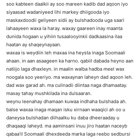
soo kabteen daalkii ay soo mareen kadib dad aqoon iyo
siyaasad wadaniyeed lihi markey dhiigooda iyo
maskaxdoodii geliyeen sidii ay bulshadooda uga saari
lahaayeen waxa la haray. waxay gaareen inay maanta
dunida hogaan u yihiin tusaalooyinkii dadkaasina ilaa
haatan ay shaqeynayaan.
waxaa is weydiin leh maxaa ina heysta inaga Soomaali
ahaan. in aan asaageen ka harno. qabiil dabada heyno aan
natiijo laga dhaxleyn. in maalin walba hadba meel wax
noogala soo yeeriyo. ma waxaynan laheyn dad aqoon leh.
dad wax garad ah. ma culinadii diintaa naga dhamaatay.
maxay tahay mushkilada ina dulsaaran.
weynu leenahay dhamaan kuwaa indhaha bulshada ah.
balse waxaa inaga maqan isku xirnaan waaqici ah oo u
daneysa bulshadan diihaalku ku daba dheeraaday u
dhaqaaqi laheyd. ma aaminsani inuu jiro haatan naceyb
qabaa’il Soomaali dhexdeeda marka laga reebo sedbursi