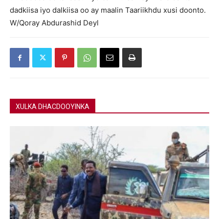
dadkiisa iyo dalkiisa oo ay maalin Taariikhdu xusi doonto.
W/Qoray Abdurashid Deyl
XULKA DHACDOOYINKA