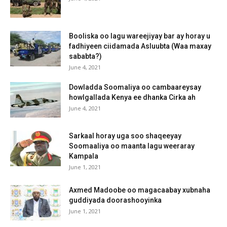
Booliska oo lagu wareejiyay bar ay horay u
fadhiyeen ciidamada Asluubta (Waa maxay
sababta?)
June 4, 2021
Dowladda Soomaliya oo cambaareysay
howlgallada Kenya ee dhanka Cirka ah
June 4, 2021
Sarkaal horay uga soo shaqeeyay
Soomaaliya oo maanta lagu weeraray
Kampala
June 1, 2021
Axmed Madoobe oo magacaabay xubnaha
guddiyada doorashooyinka
June 1, 2021